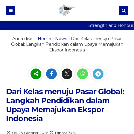
Strength and Honour
Beranda
Tentang Kami
Anda disini :
Home
-
News
-
Dari Kelas menuju Pasar
Global: Langkah Pendidikan dalam Upaya Memajukan
SPMB
Profil Sekolah
Ekspor Indonesia
Kurikulum IIS PSM
Program Sekolah
Jalur Pendidikan
Dari Kelas menuju Pasar Global:
Langkah Pendidikan dalam
Upaya Memajukan Ekspor
Indonesia
Sel, 28 Oktober 2025
Dibaca 746x